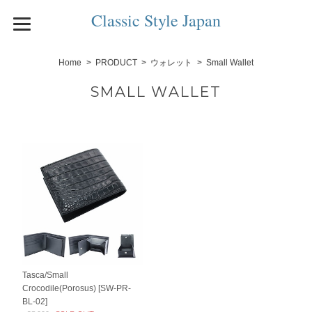
Classic Style Japan
Home
PRODUCT
ウォレット
Small Wallet
SMALL WALLET
Tasca/Small
Crocodile(Porosus) [SW-PR-
BL-02]