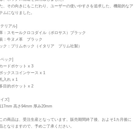
た、その向きにもこだわり、ユーザーの使いやすさを追求した、機能的なア
テムになりました。
マテリアル]
革：スモールクロコダイル（ポロサス）ブラック
装：牛ヌメ革 ブラック
ック：プリムホック（イタリア プリム社製）
スペック]
カードポケット x 3
ボックスコインケース x 1
札入れ x 1
多目的ポケット x 2
サイズ]
117mm 高さ94mm 厚み20mm
この商品は、受注生産となっています。販売期間終了後、およそ1カ月後に
品となりますので、予めご了承ください。