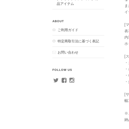
品アイテム
ま
イ
ABOUT
[
ご利用ガイド
表
内
特定商取引法に基づく表記
ホ
お問い合わせ
[
・
・
FOLLOW US
・
・
[
幅
※
納