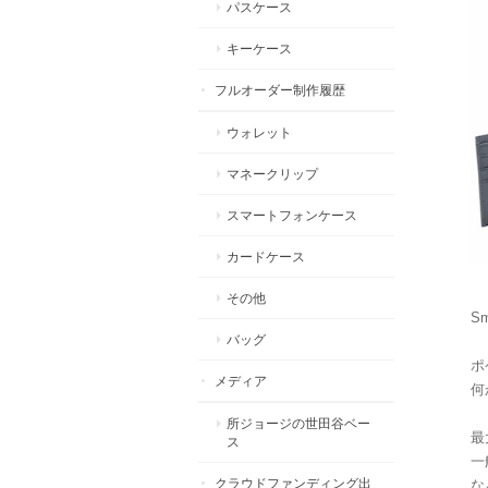
パスケース
キーケース
フルオーダー制作履歴
ウォレット
マネークリップ
スマートフォンケース
カードケース
その他
Sm
バッグ
ポ
メディア
何
所ジョージの世田谷ベー
最
ス
一
クラウドファンディング出
な