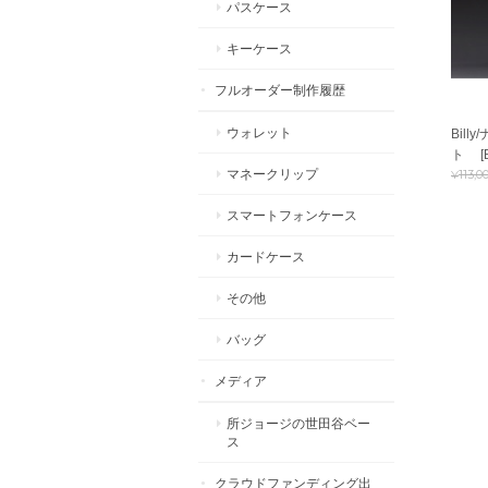
パスケース
キーケース
フルオーダー制作履歴
ウォレット
Bil
ト [B
¥113,0
マネークリップ
スマートフォンケース
カードケース
その他
バッグ
メディア
所ジョージの世田谷ベー
ス
クラウドファンディング出