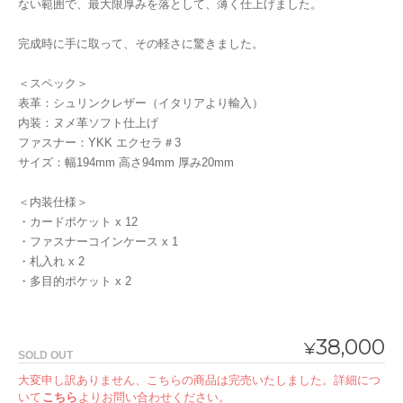
ない範囲で、最大限厚みを落として、薄く仕上げました。
完成時に手に取って、その軽さに驚きました。
＜スペック＞
表革：シュリンクレザー（イタリアより輸入）
内装：ヌメ革ソフト仕上げ
ファスナー：YKK エクセラ＃3
サイズ：幅194mm 高さ94mm 厚み20mm
＜内装仕様＞
・カードポケット x 12
・ファスナーコインケース x 1
・札入れ x 2
・多目的ポケット x 2
38,000
¥
SOLD OUT
大変申し訳ありません、こちらの商品は完売いたしました。詳細につ
いて
こちら
よりお問い合わせください。