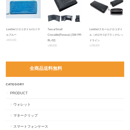
Lonthin/クロコダイル/ロイヤ
Tasca/Small
Lonthin/スモールクロコダイ
ルブルー
Crocodile(Porosus) [SW-PR-
ル（ポロサス)/ブラック/レッ
¥169,500
BL-02]
ドライン
¥98,000
¥138,000
全商品送料無料
CATEGORY
PRODUCT
ウォレット
マネークリップ
スマートフォンケース