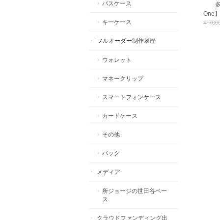
パスケース
多機
One
キーケース
¥17,00
フルオーダー制作履歴
ウォレット
マネークリップ
スマートフォンケース
カードケース
その他
バッグ
メディア
所ジョージの世田谷ベー
ス
クラウドファンディング出