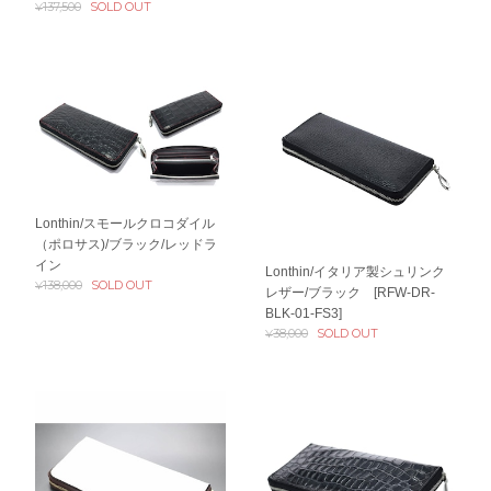
¥137,500
SOLD OUT
Lonthin/スモールクロコダイル
（ポロサス)/ブラック/レッドラ
イン
Lonthin/イタリア製シュリンク
¥138,000
SOLD OUT
レザー/ブラック [RFW-DR-
BLK-01-FS3]
¥38,000
SOLD OUT