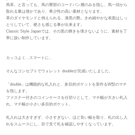
馬革。と言っても、馬の臀部のコードバン層のみを指し、馬一頭から
取れる量は僅かであり、希少性の高い素材となります。
革のダイヤモンドと例えられる、漆黒の艶。きめ細やかな表面はしっ
とりしていて、硬さも感じる事が出来ます。
Classic Style Japanでは、その黒の輝きを壊さないように、素材を丁
寧に扱い制作しています。
カッコよく...スマートに...
そんなコンセプトでウォレット doubleが完成いたしました。
「double」は機能的な札入れと、多目的ポケットを形作るW型のマチ
を指します。
ファスナー付きのコインケースを仕切りとして、マチ幅が大きい札入
れ。マチ幅が小さい多目的ポケット。
札入れは大きすぎず、小さすぎない、ほど良い幅を取り、札の出し入
れをスムースにし、目で見て札を確認しやすくなっています。