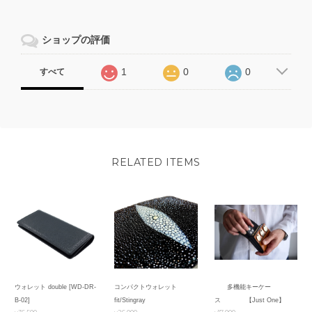
ショップの評価
1
0
0
すべて
RELATED ITEMS
ウォレット double [WD-DR-
コンパクトウォレット
多機能キーケー
B-02]
fit/Stingray
ス 【Just One】